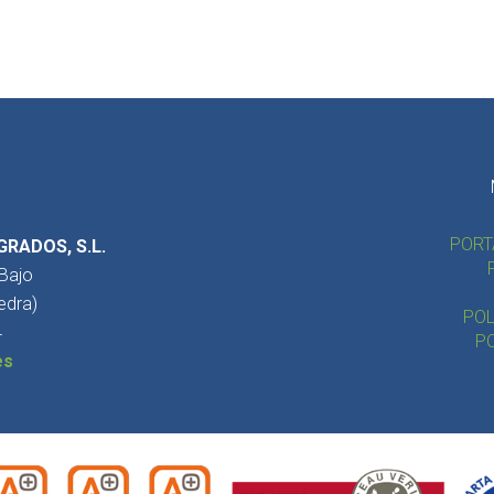
PORT
GRADOS, S.L.
 Bajo
edra)
POL
4
PO
es