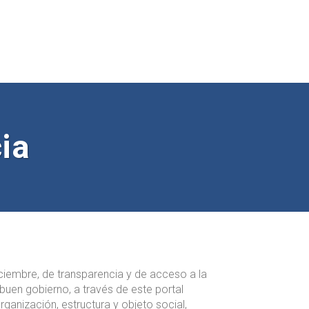
ia
iembre, de transparencia y de acceso a la
buen gobierno, a través de este portal
rganización, estructura y objeto social,