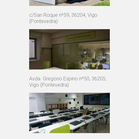
c/San Roque nº59, 36204, Vigo
(Pontevedra)
Avda. Gregorio Espino nº50, 36205,
Vigo (Pontevedra)