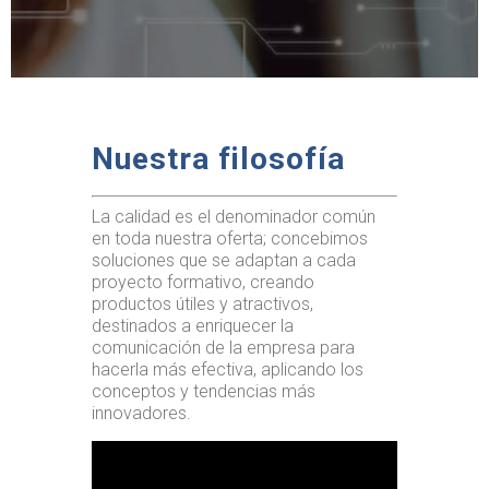
Nuestra filosofía
La calidad es el denominador común
en toda nuestra oferta; concebimos
soluciones que se adaptan a cada
proyecto formativo, creando
productos útiles y atractivos,
destinados a enriquecer la
comunicación de la empresa para
hacerla más efectiva, aplicando los
conceptos y tendencias más
innovadores.