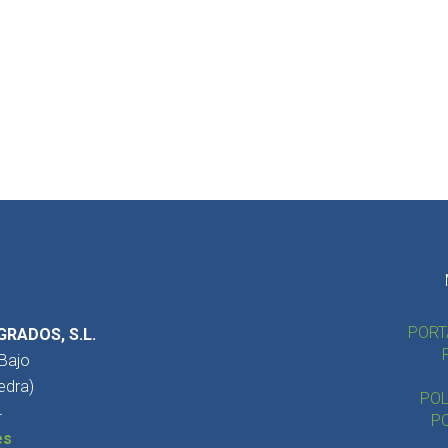
PORT
GRADOS, S.L.
 Bajo
edra)
POL
4
PO
es